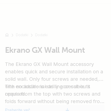
Dodatki
Dodatki
Na
primer
SmartSolar
Ekrano GX Wall Mount
Multiplus-
II
The Ekrano GX Wall Mount accessory
Orion
enables quick and secure installation on a
XS
solid wall. Only four screws are needed,
SmartShunt
with no additional drilling or cut-outs
The enclosure is easily accessible: it
required.
opens from the top with two screws and
folds forward without being removed from
the wall, allowing straightforward
Preberite več