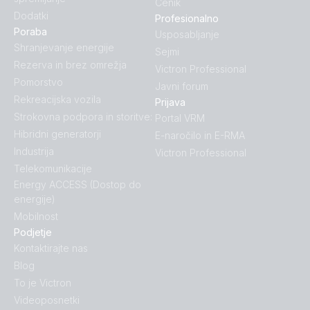
Cenik
Dodatki
Profesionalno
Poraba
Usposabljanje
Shranjevanje energije
Sejmi
Rezerva in brez omrežja
Victron Professional
Pomorstvo
Javni forum
Rekreacijska vozila
Prijava
Strokovna podpora in storitve:
Portal VRM
Hibridni generatorji
E-naročilo in E-RMA
Industrija
Victron Professional
Telekomunikacije
Energy ACCESS (Dostop do
energije)
Mobilnost
Podjetje
Kontaktirajte nas
Blog
To je Victron
Videoposnetki