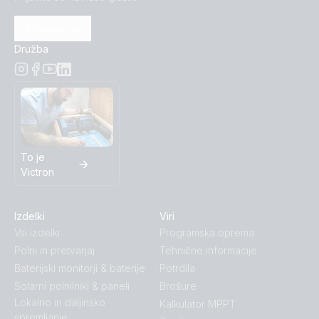
Prijavite se
Družba
To je
Victron
Izdelki
Viri
Vsi izdelki
Programska oprema
Polni in pretvarjaj
Tehnične informacije
Baterijski monitorji & baterije
Potrdila
Solarni polnilniki & paneli
Brošure
Lokalno in daljinsko
Kalkulator MPPT
spremljanje