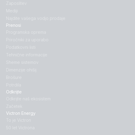
Zaposlitev
Mediji
Najdite vašega vodjo prodaje
Prenosi
Programska oprema
Priročniki za uporabo
Podatkovni listi
Tehnične informacije
Sheme sistemov
Dimenzije ohišij
Brošure
Potrdila
Odkrijte
Odkrijte naš ekosistem
Začetek
Victron Energy
To je Victron
50 let Victrona