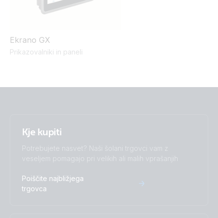
Ekrano GX
Prikazovalniki in paneli
Kje kupiti
Potrebujete nasvet? Naši šolani trgovci vam z
veseljem pomagajo pri velikih ali malih vprašanjih
Poiščite najbližjega
trgovca