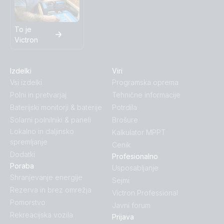
To je
Victron
Izdelki
Viri
Vsi izdelki
Programska oprema
Polni in pretvarjaj
Tehnične informacije
Baterijski monitorji & baterije
Potrdila
Solarni polnilniki & paneli
Brošure
Lokalno in daljinsko
Kalkulator MPPT
spremljanje
Cenik
Dodatki
Profesionalno
Poraba
Usposabljanje
Shranjevanje energije
Sejmi
Rezerva in brez omrežja
Victron Professional
Pomorstvo
Javni forum
Rekreacijska vozila
Prijava