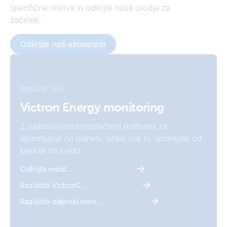
specifične rešitve in odkrijte naša orodja za
začetek.
Odkrijte naš ekosistem
Izkusite moč
Victron Energy monitoring
Z najnovejšimi brezplačnimi rešitvami za
spremljanje na planetu lahko vse to upravljate od
kjerkoli na svetu.
Odkrijte monitoring
Raziščite VictronConnect
Raziščite daljinski monitoring Victron