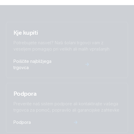
Kje kupiti
Potrebujete nasvet? Naši šolani trgovci vam z
veseljem pomagajo pri velikih ali malih vprašanjih
Poiščite najbližjega
trgovca
Podpora
Preverite naš sistem podpore ali kontaktirajte vašega
trgovca za pomoč, popravilo ali garancijske zahtevke
Podpora