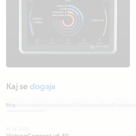
Kaj se
dogaja
Blog
4 nove objave
Usposabljanje
56 načrtovano
Sejmi
15 prihajaj
31. jul. 2026
VictronConnect v6.40