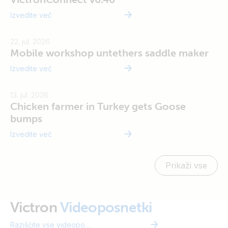
Izvedite več
Vi
22. jul. 2026
Mobile workshop untethers saddle maker
Izvedite več
13. jul. 2026
Chicken farmer in Turkey gets Goose
bumps
Izvedite več
Prikaži vse
Vi
Victron
Videoposnetki
Raziščite vse videoposnetke