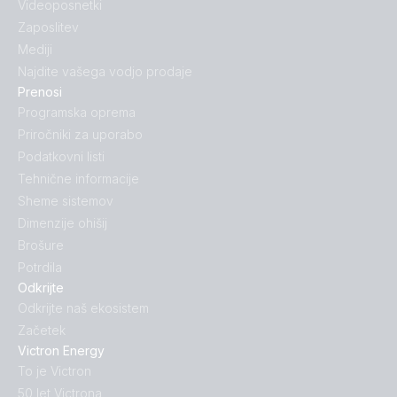
Videoposnetki
Zaposlitev
Mediji
Najdite vašega vodjo prodaje
Prenosi
Programska oprema
Priročniki za uporabo
Podatkovni listi
Tehnične informacije
Sheme sistemov
Dimenzije ohišij
Brošure
Potrdila
Odkrijte
Odkrijte naš ekosistem
Začetek
Victron Energy
To je Victron
50 let Victrona