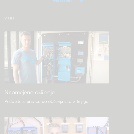
Prikaži več
Pogosta vprašanja o daljinskem spremljanju
VIRI
– VRM
Preverite bazo znanja skupnosti
Splošni prenosi in dokumentacija
Neomejeno ožičenje
Pridobite si pravico do ožičenja s to e-knjigo
.