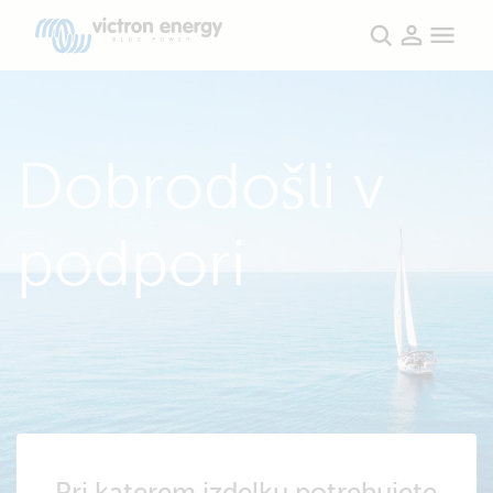
Dobrodošli v
podpori
Pri katerem izdelku potrebujete