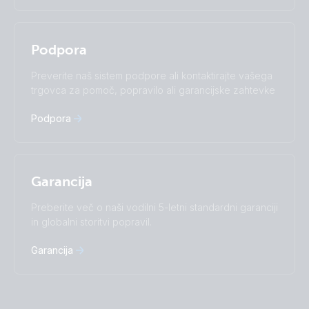
Italiano
Magyar
Nederlands
Norsk
I agree to receive the newsletter and accept the
Polskie
Português
Privacy Policy.
Podpora
Română
Slovenščina
Subscribe
Suomalainen
Svenska
Preverite naš sistem podpore ali kontaktirajte vašega
Türkçe
Ελληνικά
trgovca za pomoč, popravilo ali garancijske zahtevke
Русский
Українська
中國人
Podpora
Garancija
Preberite več o naši vodilni 5-letni standardni garanciji
in globalni storitvi popravil.
Garancija