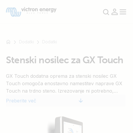
Dodatki
Dodatki
Stenski nosilec za GX Touch
Na
primer
GX Touch dodatna oprema za stenski nosilec GX
SmartSolar
Touch omogoča enostavno namestitev naprave GX
Multiplus-
Touch na trdno steno. Izrezovanje ni potrebno,
II
razen vrtanja treh vijakov, s katerimi se stenski
Orion
Preberite več
nosilec pritrdi na steno.
XS
SmartShunt