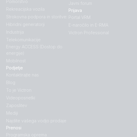
Pomorstvo
Javni forum
Rekreacijska vozila
Prijava
Strokovna podpora in storitve:
Portal VRM
Hibridni generatorji
E-naročilo in E-RMA
Industrija
Victron Professional
Telekomunikacije
Energy ACCESS (Dostop do
energije)
Mobilnost
Podjetje
Kontaktirajte nas
Blog
To je Victron
Videoposnetki
Zaposlitev
Mediji
Najdite vašega vodjo prodaje
Prenosi
Programska oprema