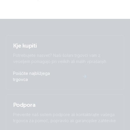
Kje kupiti
Potrebujete nasvet? Naši šolani trgovci vam z
veseljem pomagajo pri velikih ali malih vprašanjih
Poiščite najbližjega
trgovca
Podpora
Preverite naš sistem podpore ali kontaktirajte vašega
trgovca za pomoč, popravilo ali garancijske zahtevke