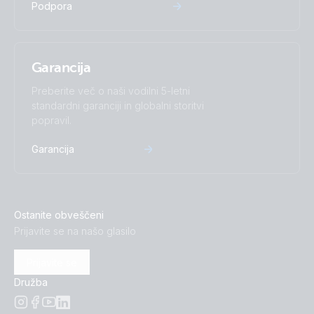
Podpora
Garancija
Preberite več o naši vodilni 5-letni
standardni garanciji in globalni storitvi
popravil.
Garancija
Ostanite obveščeni
Prijavite se na našo glasilo
Prijavite se
Družba