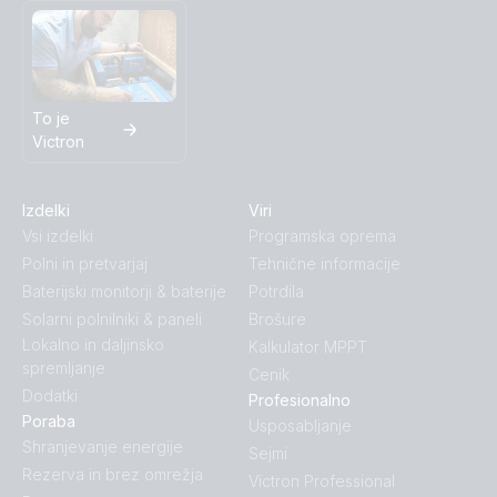
To je
Victron
Izdelki
Viri
Vsi izdelki
Programska oprema
Polni in pretvarjaj
Tehnične informacije
Baterijski monitorji & baterije
Potrdila
Solarni polnilniki & paneli
Brošure
Lokalno in daljinsko
Kalkulator MPPT
spremljanje
Cenik
Dodatki
Profesionalno
Poraba
Usposabljanje
Shranjevanje energije
Sejmi
Rezerva in brez omrežja
Victron Professional