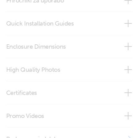
Priročniki za uporabo
Quick Installation Guides
GX Touch 50 Wall Mount
Enclosure Dimensions
GX Touch 50 Wall Mount
High Quality Photos
GX Touch 70 Wall Mount
GX Touch 50 Wall Mount (back-angle)
Certificates
GX Touch 50 Wall Mount (back)
ISO9001 certificate
Promo Videos
GX Touch 50 Wall Mount (front-angle)
Brand video
GX Touch 50 Wall Mount (front-angle1)