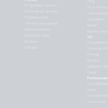
Blog
Programska oprema
To je Victron
Priročniki za uporabo
Videoposnet
Podatkovni listi
Zaposlitev
Tehnične informacije
Mediji
Sheme sistemov
Najdite vaše
Dimenzije ohišij
Viri
Brošure
Programska
Potrdila
Tehnične inf
Potrdila
Brošure
Kalkulator M
Cenik
Profesionaln
Usposabljanj
Sejmi
Victron Profe
Javni forum