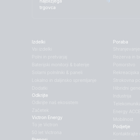
najbližjega
trgovca
Izdelki
Poraba
Vsi izdelki
Shranjevanje
Polni in pretvarjaj
Rezerva in b
Baterijski monitorji & baterije
Pomorstvo
Solarni polnilniki & paneli
Rekreacijska
Lokalno in daljinsko spremljanje
Strokovna po
Dodatki
Hibridni gene
Odkrijte
Industrija
Odkrijte naš ekosistem
Telekomunika
Začetek
Energy ACCE
Victron Energy
Mobilnost
To je Victron
Podjetje
50 let Victrona
Kontaktirajte
Prenosi