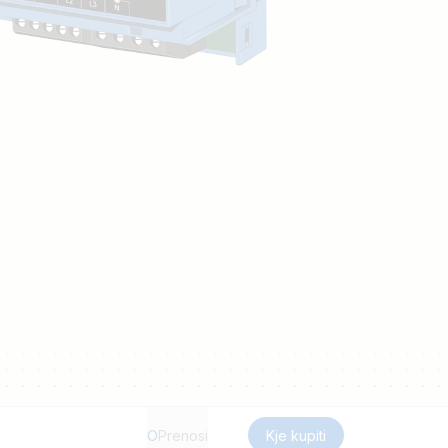
O
Prenosi
Kje kupiti