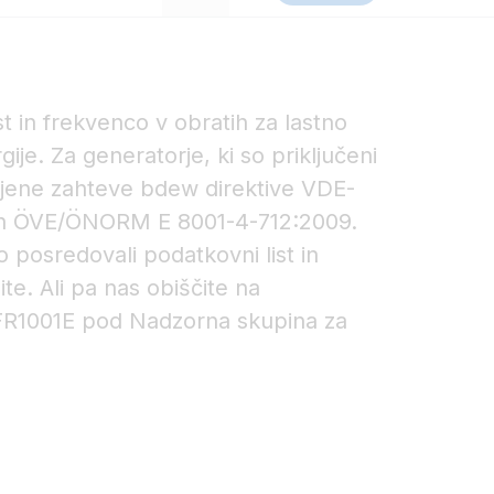
 in frekvenco v obratih za lastno
ije. Za generatorje, ki so priključeni
njene zahteve bdew direktive VDE-
in ÖVE/ÖNORM E 8001-4-712:2009.
 posredovali podatkovni list in
žite. Ali pa nas obiščite na
FR1001E pod Nadzorna skupina za