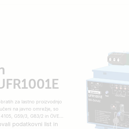
n
 UFR1001E
bratih za lastno proizvodnjo
ljučeni na javno omrežje, so
 4105, G59/3, G83/2 in ÖVE/
li podatkovni list in