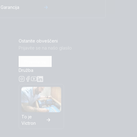
Garancija
Ostanite obveščeni
Prijavite se na našo glasilo
Prijavite se
Družba
To je
Victron