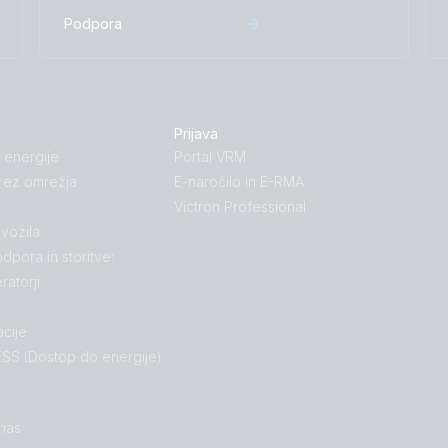
Podpora
Prijava
 energije
Portal VRM
rez omrežja
E-naročilo in E-RMA
Victron Professional
 vozila
dpora in storitve:
ratorji
cije
SS (Dostop do energije)
 nas