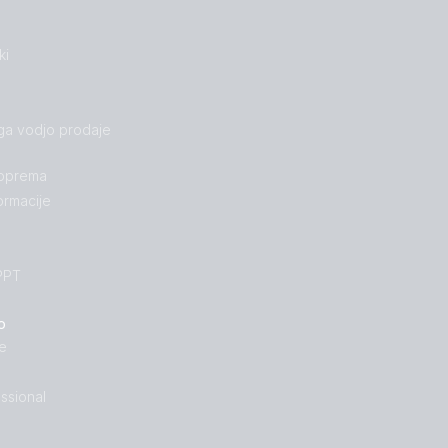
ki
ga vodjo prodaje
 oprema
ormacije
PPT
o
e
ssional