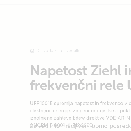
Na
primer
Dodatki
Dodatki
SmartSolar
Multiplus-
Napetost Ziehl i
II
Orion
frekvenčni rele
XS
SmartShunt
UFR1001E spremlja napetost in frekvenco v o
električne energije. Za generatorje, ki so prik
izpolnjene zahteve bdew direktive VDE-AR-N
ÖNORM E 8001-4-712:2009.
Za več informacij vam bomo posredova