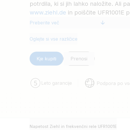
potrdila, ki si jih lahko naložite. Ali 
www.ziehl.de
in poiščite UFR1001E 
za omrežje.
Preberite več
Oglejte si vse različice
Kje kupiti
Prenosi
Leto garancije
Podpora po vs
Napetost Ziehl in frekvenčni rele UFR1001E