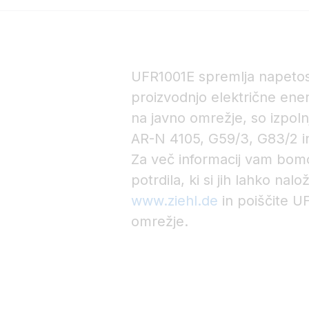
UFR1001E spremlja napetost
proizvodnjo električne energ
na javno omrežje, so izpol
AR-N 4105, G59/3, G83/2 
Za več informacij vam bomo
potrdila, ki si jih lahko nalo
www.ziehl.de
in poiščite U
omrežje.