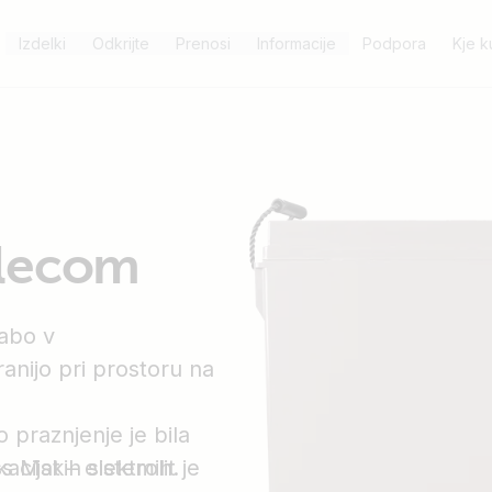
Izdelki
Odkrijte
Prenosi
Informacije
Podpora
Kje ku
elecom
rabo v
ranijo pri prostoru na
praznjenje je bila
cijskih sistemih.
Mat – elektrolit je