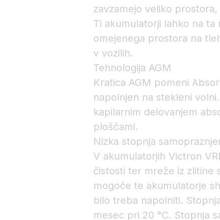
zavzamejo veliko prostora, 
Ti akumulatorji lahko na ta
omejenega prostora na tleh
v vozilih.
Tehnologija AGM
Kratica AGM pomeni Absorbe
napolnjen na stekleni volni.
kapilarnim delovanjem abs
ploščami.
Nizka stopnja samopraznje
V akumulatorjih Victron VRL
čistosti ter mreže iz zlitine 
mogoče te akumulatorje shra
bilo treba napolniti. Stopn
mesec pri 20 °C. Stopnja s