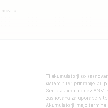
em svetu
Ti akumulatorji so zasnova
sistemih ter prihranijo pri pr
Serija akumulatorjev AGM z
zasnovana za uporabo v tel
Akumulatorji imajo terminale