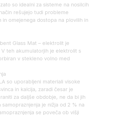
zato so idealni za sisteme na nosilcih
 način rešujejo tudi probleme
 in omejenega dostopa na plovilih in
nt Glass Mat – elektrolit je
 V teh akumulatorjih je elektrolit s
orbiran v stekleno volno med
nja
A so uporabljeni materiali visoke
svinca in kalcija, zaradi česar je
niti za daljše obdobje, ne da bi jih
ja samopraznjenja je nižja od 2 % na
amopraznjenja se poveča ob višji