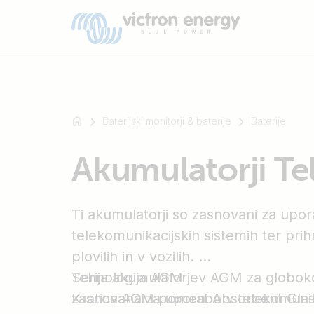
Baterijski monitorji & baterije
Baterije
Na
Akumulatorji T
primer
SmartSolar
Multiplus-
Ti akumulatorji so zasnovani za upo
II
Orion
telekomunikacijskih sistemih ter prih
XS
plovilih in v vozilih.
SmartShunt
Serija akumulatorjev AGM za globoko 
Tehnologija AGM
zasnovana za uporabo v telekomunika
Kratica AGM pomeni Absorbent Glass 