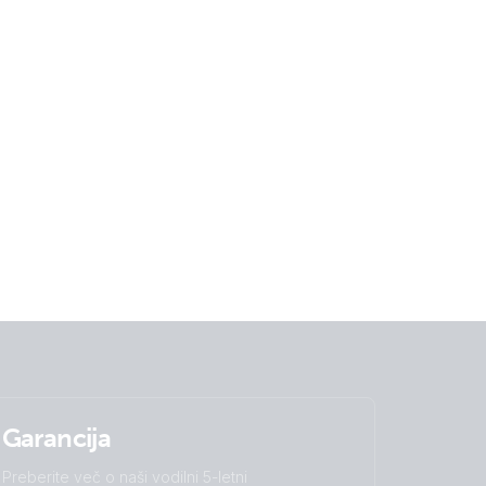
Garancija
Preberite več o naši vodilni 5-letni