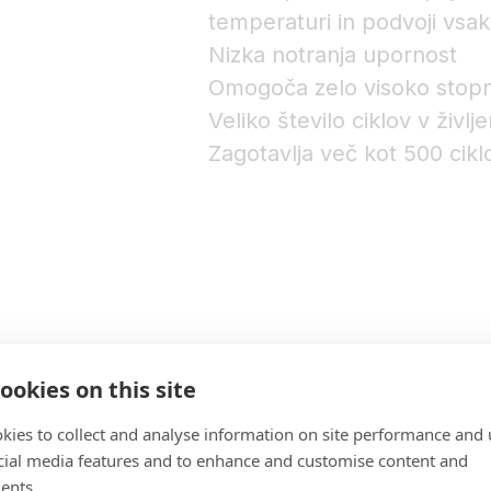
temperaturi in podvoji vsak
Nizka notranja upornost
Omogoča zelo visoko stopnj
Veliko število ciklov v življe
Zagotavlja več kot 500 cikl
ookies on this site
kies to collect and analyse information on site performance and 
cial media features and to enhance and customise content and
ents.