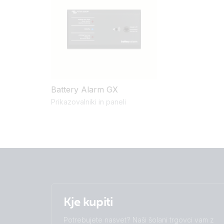
Battery Alarm GX
Prikazovalniki in paneli
Kje kupiti
Potrebujete nasvet? Naši šolani trgovci vam z