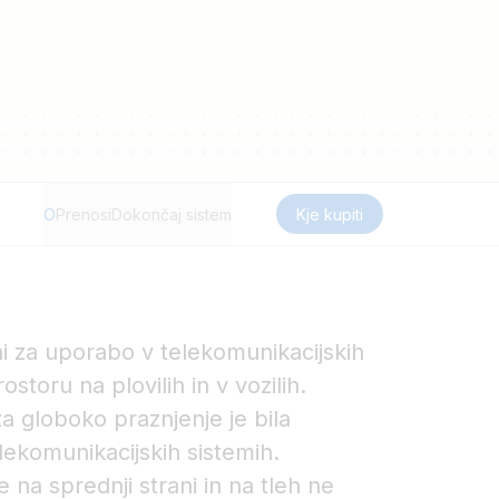
O
Prenosi
Dokončaj sistem
Kje kupiti
ni za uporabo v telekomunikacijskih
ostoru na plovilih in v vozilih.
a globoko praznjenje je bila
ekomunikacijskih sistemih.
 na sprednji strani in na tleh ne