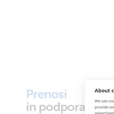
Prenosi
About c
We use coo
in podpora
provide so
advertisem