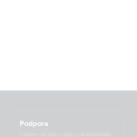
Podpora
Preverite naš sistem podpore ali kontaktirajte