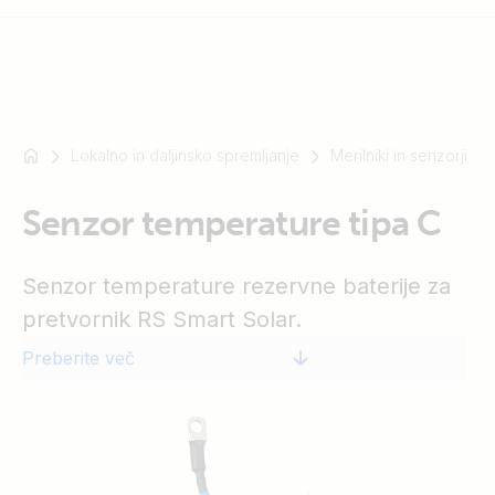
Lokalno in daljinsko spremljanje
Merilniki in senzorji
Na
primer
SmartSolar
Senzor temperature tipa C
Multiplus-
II
Senzor temperature rezervne baterije za
Orion
pretvornik RS Smart Solar.
XS
SmartShunt
Preberite več