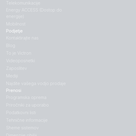
Telekomunikacije
Energy ACCESS (Dostop do
energije)
Mobilnost
Podjetje
Kontaktirajte nas
Blog
To je Victron
Videoposnetki
Zaposlitev
Mediji
Najdite vašega vodjo prodaje
Prenosi
Programska oprema
Priročniki za uporabo
Podatkovni listi
Tehnične informacije
Sheme sistemov
Dimenzije ohišij