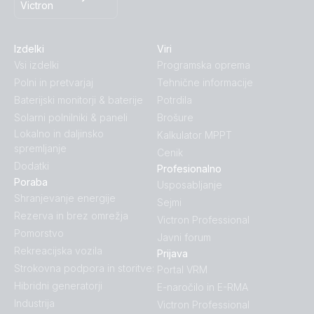
Victron
Izdelki
Viri
Vsi izdelki
Programska oprema
Polni in pretvarjaj
Tehnične informacije
Baterijski monitorji & baterije
Potrdila
Solarni polnilniki & paneli
Brošure
Lokalno in daljinsko
Kalkulator MPPT
spremljanje
Cenik
Dodatki
Profesionalno
Poraba
Usposabljanje
Shranjevanje energije
Sejmi
Rezerva in brez omrežja
Victron Professional
Pomorstvo
Javni forum
Rekreacijska vozila
Prijava
Strokovna podpora in storitve:
Portal VRM
Hibridni generatorji
E-naročilo in E-RMA
Industrija
Victron Professional