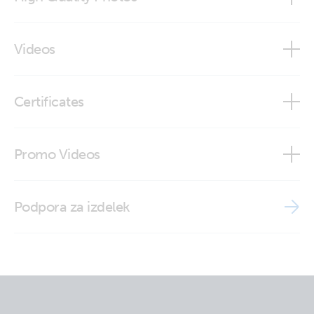
Temperature sensor type C (close-up)
Videos
Temperature sensor type C (close-up2)
Did You Know - How to Test a Temperature Sensor
Certificates
Temperature sensor type C (Front-angle)
ISO9001 certificate
Temperature sensor type C (top)
Promo Videos
Brand video
Podpora za izdelek