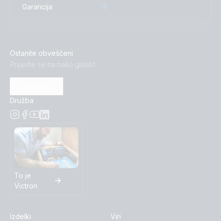
Garancija
Ostanite obveščeni
Prijavite se na našo glasilo
Prijavite se
Družba
To je
Victron
Izdelki
Viri