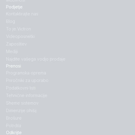
Podjetje
Kontaktirajte nas
Blog
To je Victron
Videoposnetki
Zaposlitev
Mediji
Najdite vašega vodjo prodaje
Prenosi
Programska oprema
Priročniki za uporabo
Podatkovni listi
Tehnične informacije
Sheme sistemov
Dimenzije ohišij
Brošure
Potrdila
Odkrijte