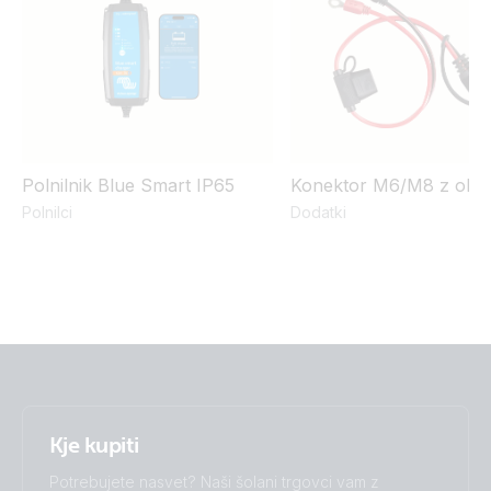
Polnilnik Blue Smart IP65
Konektor M6/M8 z obro
Polnilci
Dodatki
Kje kupiti
Potrebujete nasvet? Naši šolani trgovci vam z