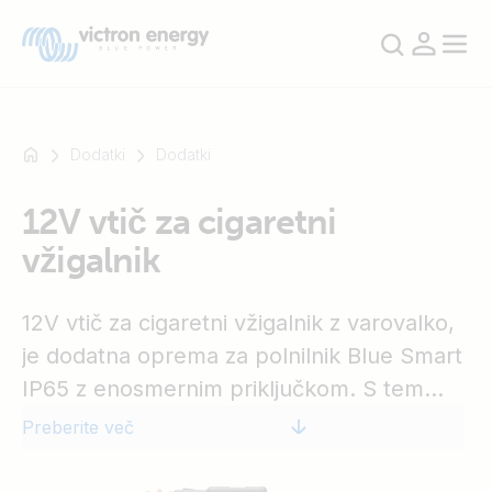
Dodatki
Dodatki
12V vtič za cigaretni
Na
vžigalnik
primer
SmartSolar
Multiplus-
12V vtič za cigaretni vžigalnik z varovalko,
II
je dodatna oprema za polnilnik Blue Smart
Orion
IP65 z enosmernim priključkom. S tem
XS
SmartShunt
vtičem lahko polnite svoj akumulator vozila
Preberite več
prek vtičnice za cigaretni vžigalnik.