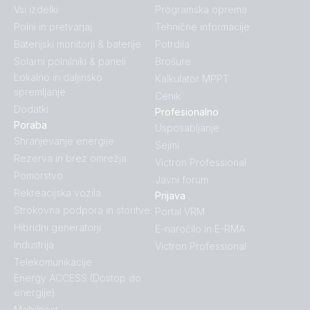
Vsi izdelki
Programska oprema
Polni in pretvarjaj
Tehnične informacije
Baterijski monitorji & baterije
Potrdila
Solarni polnilniki & paneli
Brošure
Lokalno in daljinsko
Kalkulator MPPT
spremljanje
Cenik
Dodatki
Profesionalno
Poraba
Usposabljanje
Shranjevanje energije
Sejmi
Rezerva in brez omrežja
Victron Professional
Pomorstvo
Javni forum
Rekreacijska vozila
Prijava
Strokovna podpora in storitve:
Portal VRM
Hibridni generatorji
E-naročilo in E-RMA
Industrija
Victron Professional
Telekomunikacije
Energy ACCESS (Dostop do
energije)
Mobilnost