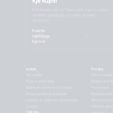
Kje kupiti
Potrebujete nasvet? Naši šolani trgovci vam z
veseljem pomagajo pri velikih ali malih
vprašanjih
Poiščite
najbližjega
trgovca
Izdelki
Poraba
Vsi izdelki
Shranjevanje
Polni in pretvarjaj
Rezerva in b
Baterijski monitorji & baterije
Pomorstvo
Solarni polnilniki & paneli
Rekreacijska
Lokalno in daljinsko spremljanje
Strokovna po
Dodatki
Hibridni gene
Odkrijte
Industrija