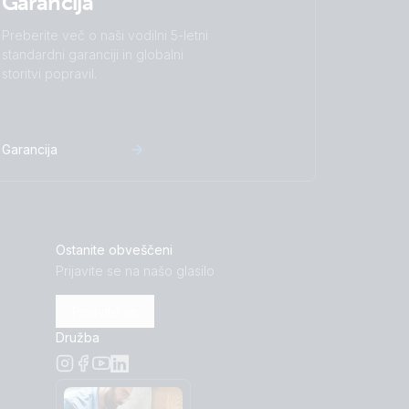
Garancija
Preberite več o naši vodilni 5-letni
standardni garanciji in globalni
storitvi popravil.
Garancija
Ostanite obveščeni
Prijavite se na našo glasilo
Prijavite se
Družba