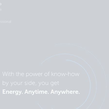
o
e
ssional