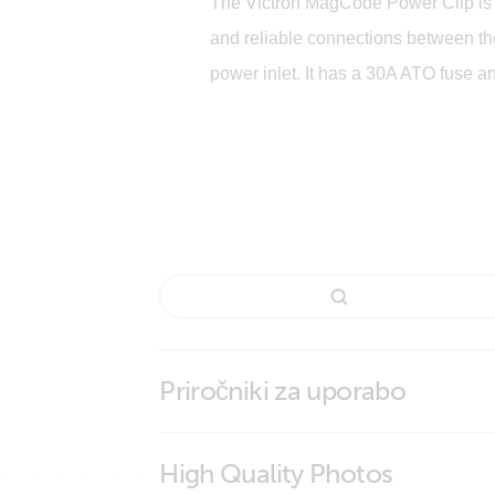
The Victron MagCode Power Clip is 
and reliable connections between th
power inlet. It has a 30A ATO fuse an
Priročniki za uporabo
High Quality Photos