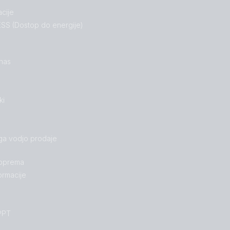
cije
SS (Dostop do energije)
 nas
ki
ga vodjo prodaje
 oprema
ormacije
PPT