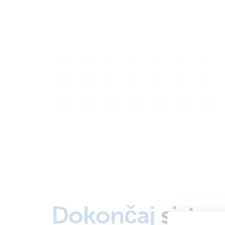
Dokončaj
siste