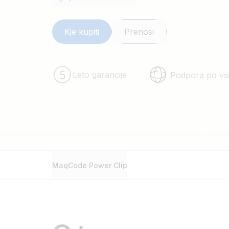
Kje kupiti
Prenosi
Leto garancije
Podpora po vs
MagCode Power Clip