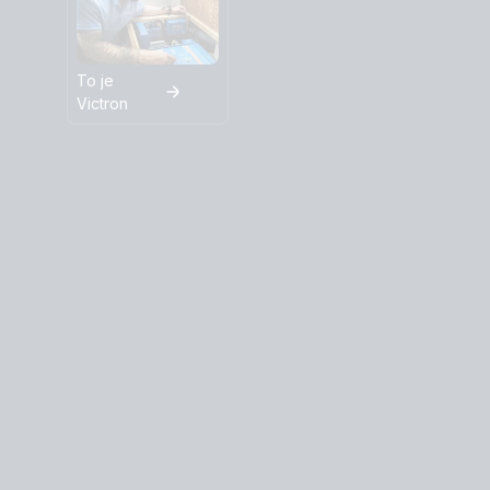
To je
Victron