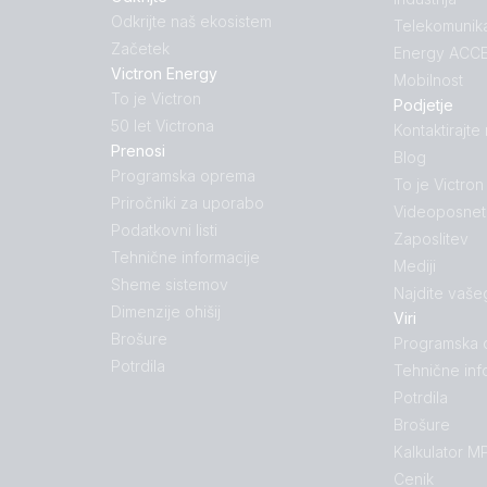
Odkrijte naš ekosistem
Telekomunika
Začetek
Energy ACCE
Victron Energy
Mobilnost
To je Victron
Podjetje
50 let Victrona
Kontaktirajte
Prenosi
Blog
Programska oprema
To je Victron
Priročniki za uporabo
Videoposnet
Podatkovni listi
Zaposlitev
Tehnične informacije
Mediji
Sheme sistemov
Najdite vaše
Dimenzije ohišij
Viri
Brošure
Programska
Potrdila
Tehnične inf
Potrdila
Brošure
Kalkulator M
Cenik