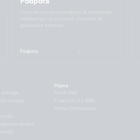
Podpora
Preverite naš sistem podpore ali kontaktirajte
vašega trgovca za pomoč, popravilo ali
garancijske zahtevke
Podpora
Prijava
 energije
Portal VRM
rez omrežja
E-naročilo in E-RMA
Victron Professional
 vozila
dpora in storitve:
ratorji