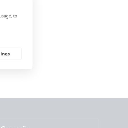
usage, to
tings