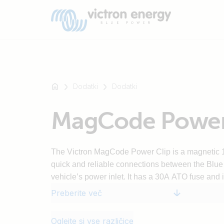
Dodatki
Dodatki
Na
MagCode Power
primer
SmartSolar
Multiplus-
The Victron MagCode Power Clip is a magnetic 
II
quick and reliable connections between the Blu
Orion
vehicle’s power inlet. It has a 30A ATO fuse and i
XS
SmartShunt
Preberite več
Oglejte si vse različice