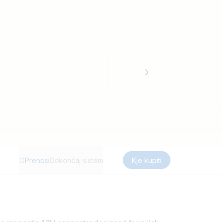
O
Prenosi
Dokončaj sistem
Kje kupiti