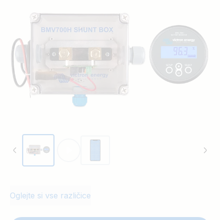
z vključitvijo toka, ki teče v ali iz
akumulatorja.
BMV-700H je opremljen z okroglo glavno
enoto, kvadratnim prekrivnim okvirjem,
obročnim vijakom za pritrditev, 10m UTP
RJ12 kablom, taljenim napajalnim kablom
in vzporednim upornikom 500 A/50 mV.
Zaradi visokonapetostne naprave, je
vzporedni upornik nameščen v posebno
ohišje.
Oglejte si vse različice