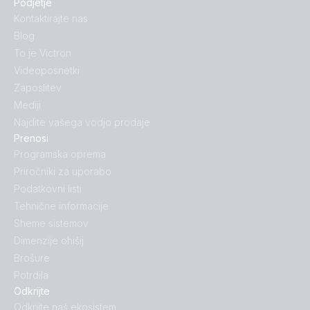
Podjetje
Kontaktirajte nas
Blog
To je Victron
Videoposnetki
Zaposlitev
Mediji
Najdite vašega vodjo prodaje
Prenosi
Programska oprema
Priročniki za uporabo
Podatkovni listi
Tehnične informacije
Sheme sistemov
Dimenzije ohišij
Brošure
Potrdila
Odkrijte
Odkrijte naš ekosistem