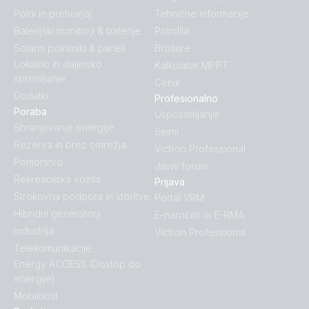
Polni in pretvarjaj
Tehnične informacije
Baterijski monitorji & baterije
Potrdila
Solarni polnilniki & paneli
Brošure
Lokalno in daljinsko
Kalkulator MPPT
spremljanje
Cenik
Dodatki
Profesionalno
Poraba
Usposabljanje
Shranjevanje energije
Sejmi
Rezerva in brez omrežja
Victron Professional
Pomorstvo
Javni forum
Rekreacijska vozila
Prijava
Strokovna podpora in storitve:
Portal VRM
Hibridni generatorji
E-naročilo in E-RMA
Industrija
Victron Professional
Telekomunikacije
Energy ACCESS (Dostop do
energije)
Mobilnost