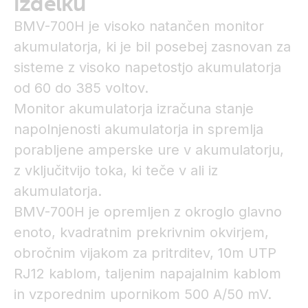
izdelku
BMV-700H je visoko natančen monitor
akumulatorja, ki je bil posebej zasnovan za
sisteme z visoko napetostjo akumulatorja
od 60 do 385 voltov.
Monitor akumulatorja izračuna stanje
napolnjenosti akumulatorja in spremlja
porabljene amperske ure v akumulatorju,
z vključitvijo toka, ki teče v ali iz
akumulatorja.
BMV-700H je opremljen z okroglo glavno
enoto, kvadratnim prekrivnim okvirjem,
obročnim vijakom za pritrditev, 10m UTP
RJ12 kablom, taljenim napajalnim kablom
in vzporednim upornikom 500 A/50 mV.