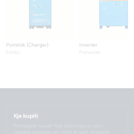
Polnilnik (Charger)
Inverter
Polnilci
Pretvorniki
Kje kupiti
Potrebujete nasvet? Naši šolani trgovci vam z
veseljem pomagajo pri velikih ali malih vprašanjih