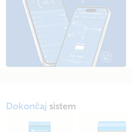
Wall mount enclosure for BMV or MPPT Control (with
BMV)
Dokončaj
sistem