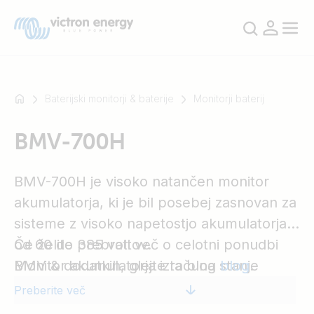
Baterijski monitorji & baterije
Monitorji baterij
BMV-700H
Na
primer
SmartSolar
BMV-700H je visoko natančen monitor
Multiplus-
akumulatorja, ki je bil posebej zasnovan za
II
sisteme z visoko napetostjo akumulatorja
Orion
od 60 do 385 voltov.
Če želite prebrati več o celotni ponudbi
XS
Monitor akumulatorja izračuna stanje
BMV & dodatkih, glejte ta blog
blog
.
SmartShunt
napolnjenosti akumulatorja in spremlja
Preberite več
porabljene amperske ure v akumulatorju,