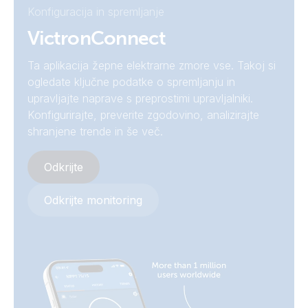
Konfiguracija in spremljanje
BMV-710H Smart (top)
VictronConnect
Wall mount enclosure for BMV and Color Control GX
Ta aplikacija žepne elektrarne zmore vse. Takoj si
ogledate ključne podatke o spremljanju in
upravljajte naprave s preprostimi upravljalniki.
Wall mount enclosure for BMV and Color Control GX
(side)
Konfigurirajte, preverite zgodovino, analizirajte
shranjene trende in še več.
Wall mount enclosure for BMV and Color Control GX
(with products)
Odkrijte
Wall mount enclosure for BMV or MPPT Control
Odkrijte monitoring
Wall mount enclosure for BMV or MPPT Control (left)
Wall mount enclosure for BMV or MPPT Control (side)