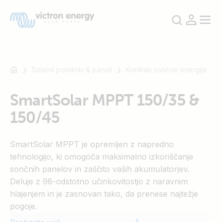
Solarni polnilniki & paneli
Krmilniki sončne energije
SmartSolar MPPT 150/35 &
Na
150/45
primer
SmartSolar
Multiplus-
SmartSolar MPPT je opremljen z napredno
II
tehnologijo, ki omogoča maksimalno izkoriščanje
Orion
sončnih panelov in zaščito vaših akumulatorjev.
XS
Deluje z 98-odstotno učinkovitostjo z naravnim
SmartShunt
hlajenjem in je zasnovan tako, da prenese najtežje
pogoje.