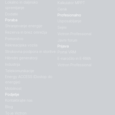
Lokalno in daljinsko
Kalkulator MPPT
spremljanje
Cenik
Dodatki
Profesionalno
Poraba
Usposabljanje
Shranjevanje energije
Sejmi
Rezerva in brez omrežja
Victron Professional
Pomorstvo
Javni forum
Rekreacijska vozila
Prijava
Strokovna podpora in storitve:
Portal VRM
Hibridni generatorji
E-naročilo in E-RMA
Industrija
Victron Professional
Telekomunikacije
Energy ACCESS (Dostop do
energije)
Mobilnost
Podjetje
Kontaktirajte nas
Blog
To je Victron