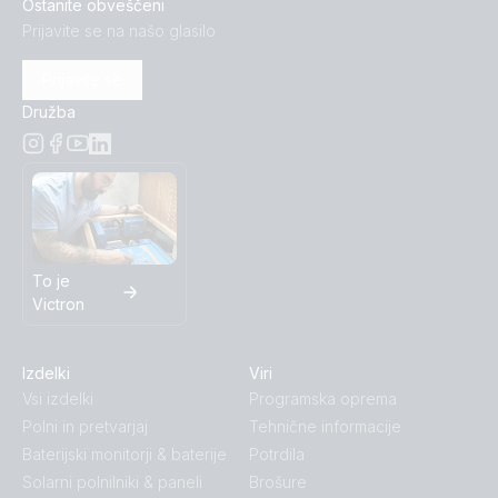
Ostanite obveščeni
Prijavite se na našo glasilo
Prijavite se
Družba
To je
Victron
Izdelki
Viri
Vsi izdelki
Programska oprema
Polni in pretvarjaj
Tehnične informacije
Baterijski monitorji & baterije
Potrdila
Solarni polnilniki & paneli
Brošure