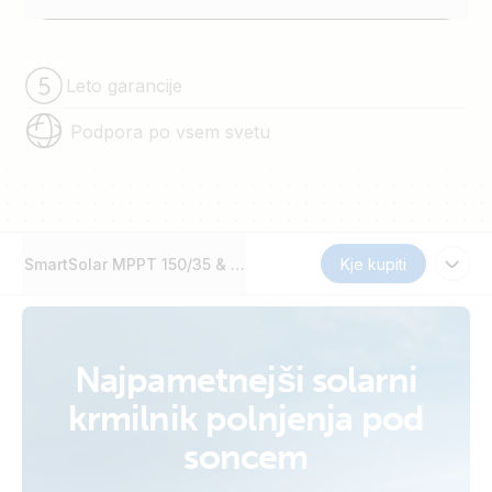
Leto garancije
Podpora po vsem svetu
SmartSolar MPPT 150/35 & 150/45
Kje kupiti
Najpametnejši solarni
krmilnik polnjenja pod
soncem