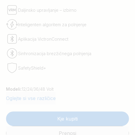
Daljinsko upravljanje – izbirno
Inteligenten algoritem za polnjenje
Aplikacija VictronConnect
Sinhronizacija brezžičnega polnjenja
SafetyShield+
Modeli:
12/24/36/48 Volt
Oglejte si vse različice
Kje kupiti
Prenosi