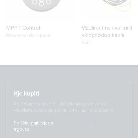
ISO9001 certificate
UK PSTI Statement of Compliance - SmartSolar MPPT
MPPT Control
VE.Direct neinvertni dalj
75/10 up to 150/45
vklop/izklop kabla
Prikazovalniki in paneli
Kabli
Kje kupiti
Potrebujete nasvet? Naši šolani trgovci vam z
veseljem pomagajo pri velikih ali malih vprašanjih
Poiščite najbližjega
trgovca