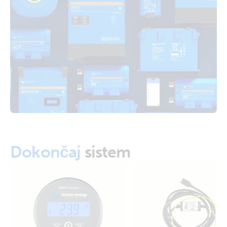
SmartSolar MPPT 150-45.PT07
Certificate RED EN 300 328 - SmartSolar MPPT 150/45
SmartSolar MPPT 150-45.PT08
Certificate Safety EN/IEC 62109-1 - BlueSolar & SmartSolar
MPPT 100/50, 150/35 & 150/45
Certificate Safety IEC 62109-1 - AS/NZS - BlueSolar &
SmartSolar MPPT 100/50 & 150/35 & 150/45 & addendum
Certificate Safety RETIE 40117 - All BlueSolar and
SmartSolar MPPT Charge Controllers (Colombia)
Dokončaj
sistem
Declaration of Conformity - SmartSolar MPPT 150/35 (EU
doc RED)
Declaration of Conformity - SmartSolar MPPT 150/45 (EU
doc RED)