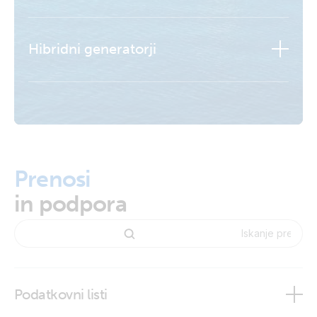
Hibridni generatorji
Izvedite več
Izvedite več
Prenosi
Izvedite več
in podpora
Izvedite več
Podatkovni listi