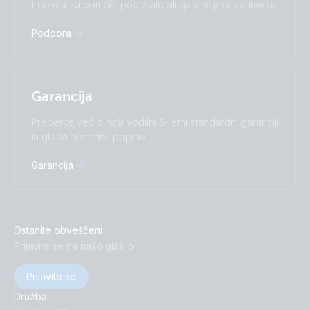
trgovca za pomoč, popravilo ali garancijske zahtevke
Русский
Українська
中國人
Podpora
Garancija
Preberite več o naši vodilni 5-letni standardni garanciji
in globalni storitvi popravil.
Garancija
Ostanite obveščeni
Prijavite se na našo glasilo
Prijavite se
Družba