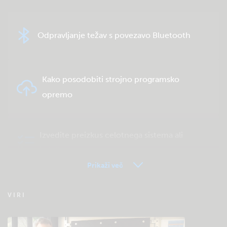
Odpravljanje težav s povezavo Bluetooth
Kako posodobiti strojno programsko
opremo
Izvedite preizkus celotnega sistema ali
izdelka
Prikaži več
Pogosta vprašanja o daljinskem spremljanju
VIRI
– VRM