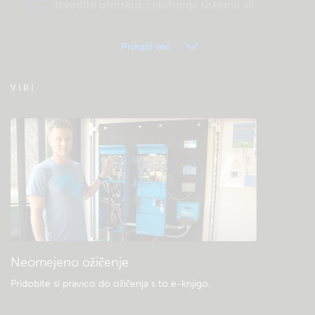
Izvedite preizkus celotnega sistema ali
izdelka
Prikaži več
Pogosta vprašanja o daljinskem spremljanju
VIRI
– VRM
Preverite bazo znanja skupnosti
Splošni prenosi in dokumentacija
Neomejeno ožičenje
Pridobite si pravico do ožičenja s to e-knjigo
.