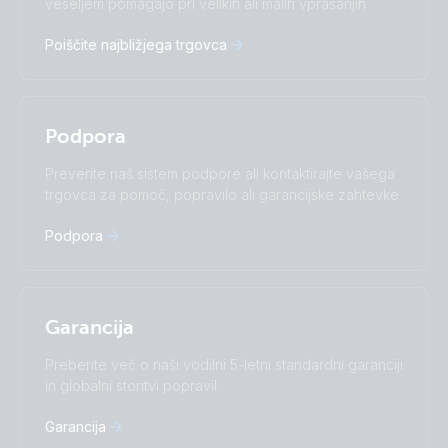
Čeština
Dansk
veseljem pomagajo pri velikih ali malih vprašanjih
Deutsch
English
Poiščite najbližjega trgovca
Español
Français
Italiano
Magyar
Nederlands
Norsk
I agree to receive the newsletter and accept the
Polskie
Português
Privacy Policy.
Podpora
Română
Slovenščina
Subscribe
Suomalainen
Svenska
Preverite naš sistem podpore ali kontaktirajte vašega
Türkçe
Ελληνικά
trgovca za pomoč, popravilo ali garancijske zahtevke
Русский
Українська
中國人
Podpora
Garancija
Preberite več o naši vodilni 5-letni standardni garanciji
in globalni storitvi popravil.
Garancija