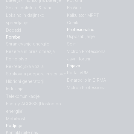
Baterijski monitorji & baterije
Potrdila
Solarni polnilniki & paneli
Brošure
Lokalno in daljinsko
Kalkulator MPPT
spremljanje
Cenik
Profesionalno
Dodatki
Usposabljanje
Poraba
Shranjevanje energije
Sejmi
Rezerva in brez omrežja
Victron Professional
Pomorstvo
Javni forum
Prijava
Rekreacijska vozila
Portal VRM
Strokovna podpora in storitve:
E-naročilo in E-RMA
Hibridni generatorji
Victron Professional
Industrija
Telekomunikacije
Energy ACCESS (Dostop do
energije)
Mobilnost
Podjetje
Kontaktirajte nas