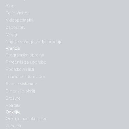
Blog
To je Victron
Videoposnetki
Zaposlitev
Mediji
Najdite vašega vodjo prodaje
Prenosi
Programska oprema
Priročniki za uporabo
Podatkovni listi
Tehnične informacije
Sheme sistemov
Dimenzije ohišij
Brošure
Potrdila
Odkrijte
Odkrijte naš ekosistem
Začetek