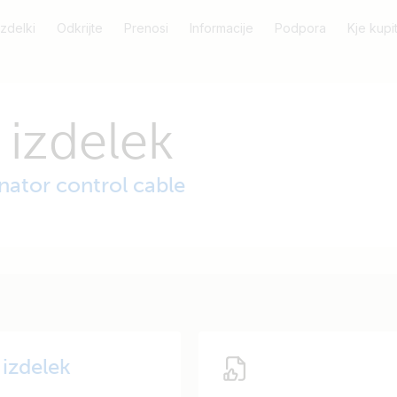
Izdelki
Odkrijte
Prenosi
Informacije
Podpora
Kje kupit
 izdelek
nator control cable
 izdelek