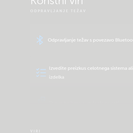
Koristni viri
ODPRAVLJANJE TEŽAV
Odpravljanje težav s povezavo Bluetoo
Izvedite preizkus celotnega sistema al
izdelka
Preverite bazo znanja skupnosti
VIRI