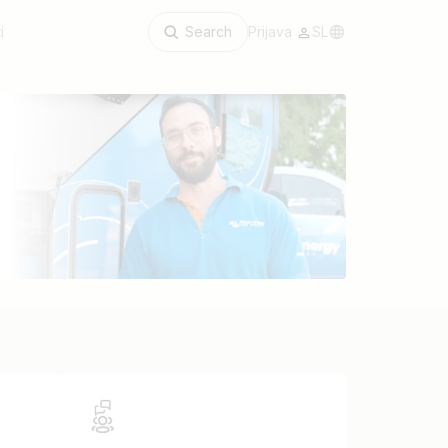
i
Search
Prijava
SL