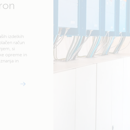
ron
ših izdelkih
zplačen račun
njem, si
ke opreme in
znanja in