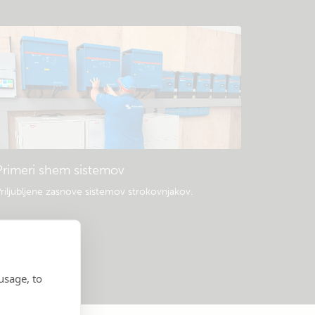
Primeri shem sistemov
riljubljene zasnove sistemov strokovnjakov.
usage, to