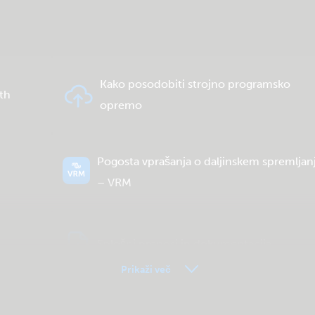
Kako posodobiti strojno programsko
th
opremo
i
Pogosta vprašanja o daljinskem spremljan
– VRM
Splošni prenosi in dokumentacija
Prikaži več