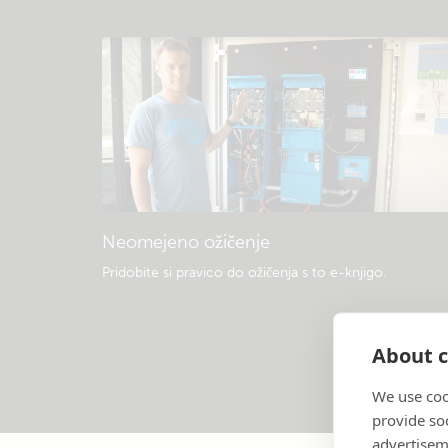
Neomejeno ožičenje
Pridobite si pravico do ožičenja s to e-knjigo
.
About c
We use coo
provide so
advertisem