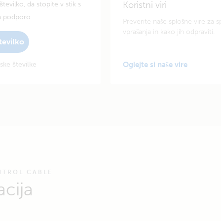
Koristni viri
tevilko, da stopite v stik s
a podporo.
Preverite naše splošne vire za s
vprašanja in kako jih odpraviti.
tevilko
ske številke
Oglejte si naše vire
NTROL CABLE
cija