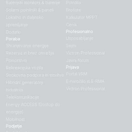
Baterijski monitorji & baterije
Potrdila
Solarni polnilniki & paneli
Brošure
Lokalno in daljinsko
Kalkulator MPPT
spremljanje
Cenik
Profesionalno
Dodatki
Usposabljanje
Poraba
Shranjevanje energije
Sejmi
Rezerva in brez omrežja
Victron Professional
Pomorstvo
Javni forum
Prijava
Rekreacijska vozila
Portal VRM
Strokovna podpora in storitve:
E-naročilo in E-RMA
Hibridni generatorji
Victron Professional
Industrija
Telekomunikacije
Energy ACCESS (Dostop do
energije)
Mobilnost
Podjetje