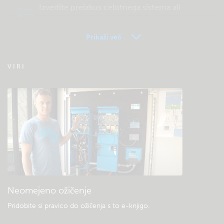
Izvedite preizkus celotnega sistema ali
izdelka
Prikaži več
Pogosta vprašanja o daljinskem spremljanju
VIRI
– VRM
Preverite bazo znanja skupnosti
Splošni prenosi in dokumentacija
Neomejeno ožičenje
Pridobite si pravico do ožičenja s to e-knjigo
.