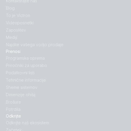
Kontaktirajte nas
Blog
To je Victron
Videoposnetki
Zaposlitev
Mediji
Najdite vašega vodjo prodaje
Prenosi
Programska oprema
Priročniki za uporabo
Podatkovni listi
Tehnične informacije
Sheme sistemov
Dimenzije ohišij
Brošure
Potrdila
Odkrijte
Odkrijte naš ekosistem
Začetek