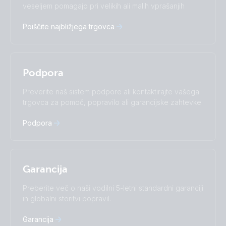
Čeština
Dansk
veseljem pomagajo pri velikih ali malih vprašanjih
Deutsch
English
Poiščite najbližjega trgovca
Español
Français
Italiano
Magyar
Nederlands
Norsk
I agree to receive the newsletter and accept the
Polskie
Português
Privacy Policy.
Podpora
Română
Slovenščina
Subscribe
Suomalainen
Svenska
Preverite naš sistem podpore ali kontaktirajte vašega
Türkçe
Ελληνικά
trgovca za pomoč, popravilo ali garancijske zahtevke
Русский
Українська
中國人
Podpora
Garancija
Preberite več o naši vodilni 5-letni standardni garanciji
in globalni storitvi popravil.
Garancija