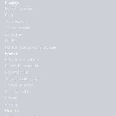
Podjetje
Kontaktirajte nas
Blog
To je Victron
Videoposnetki
Zaposlitev
Mediji
Najdite vašega vodjo prodaje
Prenosi
Programska oprema
Priročniki za uporabo
Podatkovni listi
Tehnične informacije
Sheme sistemov
Dimenzije ohišij
Brošure
Potrdila
Odkrijte