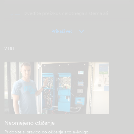
Izvedite preizkus celotnega sistema ali
izdelka
Prikaži več
Pogosta vprašanja o daljinskem spremljanju
VIRI
– VRM
Preverite bazo znanja skupnosti
Splošni prenosi in dokumentacija
Neomejeno ožičenje
Pridobite si pravico do ožičenja s to e-knjigo
.