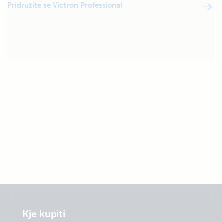
Pridružite se Victron Professional
Selected
Stay up to date
Slovenščina
Kje kupiti