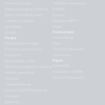
Polni in pretvarjaj
Tehnične informacije
Baterijski monitorji & baterije
Potrdila
Solarni polnilniki & paneli
Brošure
Lokalno in daljinsko
Kalkulator MPPT
spremljanje
Cenik
Profesionalno
Dodatki
Usposabljanje
Poraba
Shranjevanje energije
Sejmi
Rezerva in brez omrežja
Victron Professional
Pomorstvo
Javni forum
Prijava
Rekreacijska vozila
Portal VRM
Strokovna podpora in storitve:
E-naročilo in E-RMA
Hibridni generatorji
Victron Professional
Industrija
Telekomunikacije
Energy ACCESS (Dostop do
energije)
Mobilnost