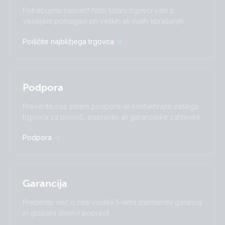
Change language
Potrebujete nasvet? Naši šolani trgovci vam z
Čeština
Dansk
veseljem pomagajo pri velikih ali malih vprašanjih
Deutsch
English
Poiščite najbližjega trgovca
Español
Français
Italiano
Magyar
Nederlands
Norsk
I agree to receive the newsletter and accept the
Polskie
Português
Privacy Policy.
Podpora
Română
Slovenščina
Subscribe
Suomalainen
Svenska
Preverite naš sistem podpore ali kontaktirajte vašega
Türkçe
Ελληνικά
trgovca za pomoč, popravilo ali garancijske zahtevke
Русский
Українська
中國人
Podpora
Garancija
Preberite več o naši vodilni 5-letni standardni garanciji
in globalni storitvi popravil.