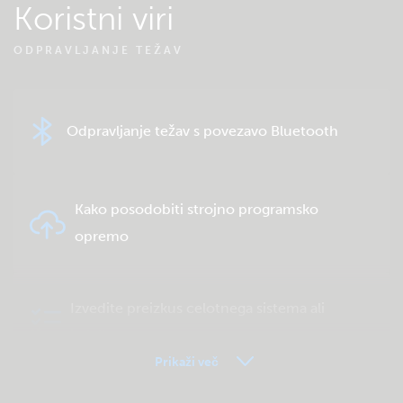
Koristni viri
ODPRAVLJANJE TEŽAV
Odpravljanje težav s povezavo Bluetooth
Kako posodobiti strojno programsko
opremo
Izvedite preizkus celotnega sistema ali
izdelka
Prikaži več