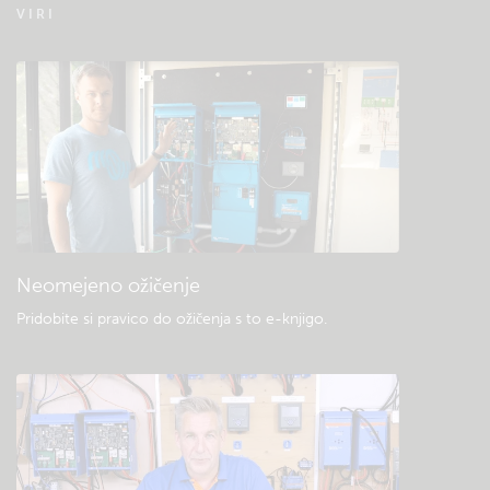
Pogosta vprašanja o daljinskem spremljanju
VIRI
– VRM
Preverite bazo znanja skupnosti
Splošni prenosi in dokumentacija
Neomejeno ožičenje
Pridobite si pravico do ožičenja s to e-knjigo
.