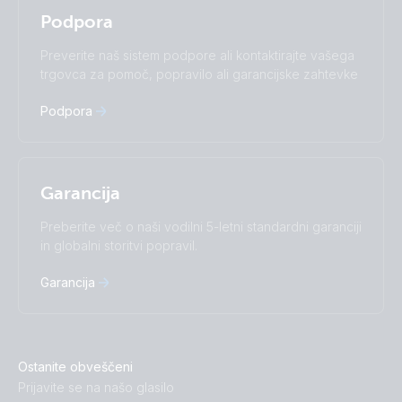
Polskie
Português
Privacy Policy.
Podpora
Română
Slovenščina
Subscribe
Suomalainen
Svenska
Preverite naš sistem podpore ali kontaktirajte vašega
Türkçe
Ελληνικά
trgovca za pomoč, popravilo ali garancijske zahtevke
Русский
Українська
中國人
Podpora
Garancija
Preberite več o naši vodilni 5-letni standardni garanciji
in globalni storitvi popravil.
Garancija
Ostanite obveščeni
Prijavite se na našo glasilo