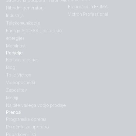
Strokovna podpora in storitve:
E-naročilo in E-RMA
Hibridni generatorji
Victron Professional
Industrija
Telekomunikacije
Energy ACCESS (Dostop do
energije)
Mobilnost
Podjetje
Kontaktirajte nas
Blog
To je Victron
Videoposnetki
Zaposlitev
Mediji
Najdite vašega vodjo prodaje
Prenosi
Programska oprema
Priročniki za uporabo
Podatkovni listi