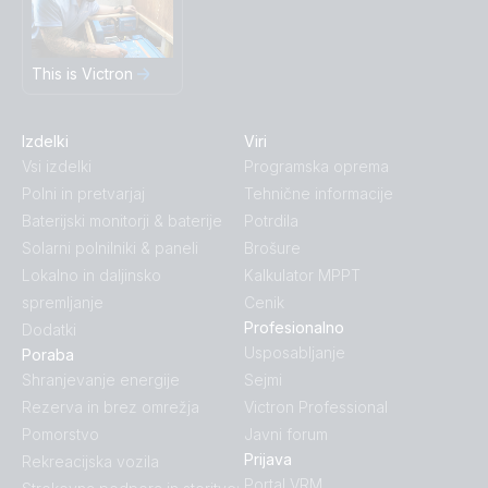
This is Victron
Izdelki
Viri
Vsi izdelki
Programska oprema
Polni in pretvarjaj
Tehnične informacije
Baterijski monitorji & baterije
Potrdila
Solarni polnilniki & paneli
Brošure
Lokalno in daljinsko
Kalkulator MPPT
spremljanje
Cenik
Profesionalno
Dodatki
Usposabljanje
Poraba
Shranjevanje energije
Sejmi
Rezerva in brez omrežja
Victron Professional
Pomorstvo
Javni forum
Prijava
Rekreacijska vozila
Portal VRM