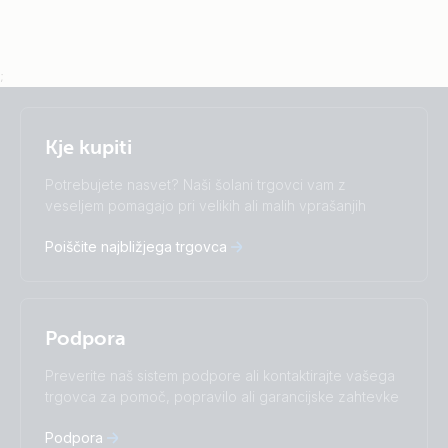
;
Selected
Stay up to date
Slovenščina
Kje kupiti
Change language
Potrebujete nasvet? Naši šolani trgovci vam z
Čeština
Dansk
veseljem pomagajo pri velikih ali malih vprašanjih
Deutsch
English
Poiščite najbližjega trgovca
Español
Français
Italiano
Magyar
Nederlands
Norsk
I agree to receive the newsletter and accept the
Polskie
Português
Privacy Policy.
Podpora
Română
Slovenščina
Subscribe
Suomalainen
Svenska
Preverite naš sistem podpore ali kontaktirajte vašega
Türkçe
Ελληνικά
trgovca za pomoč, popravilo ali garancijske zahtevke
Русский
Українська
中國人
Podpora