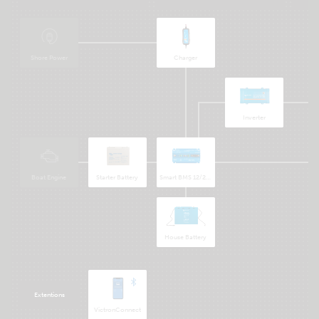
Shore Power
Charger
Inverter
Boat Engine
Starter Battery
Smart BMS 12/200
House Battery
Extentions
VictronConnect