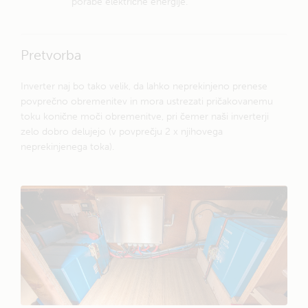
porabe električne energije.
Pretvorba
Inverter naj bo tako velik, da lahko neprekinjeno prenese
povprečno obremenitev in mora ustrezati pričakovanemu
toku konične moči obremenitve, pri čemer naši inverterji
zelo dobro delujejo (v povprečju 2 x njihovega
neprekinjenega toka).