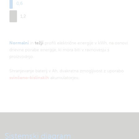
Normalni
in
težji
profili električne energije v kWh, na osnovi
dnevne porabe energije, ki mora biti v ravnovesju s
proizvodnjo.
Shranjevanje baterij v Ah, dvakratna zmogljivost z uporabo
svinčeno-kislinskih
akumulatorjev.
Sistemski diagram