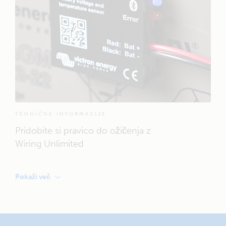
polnilnik Blue Smart
polnilnik Blue Smart
RAZŠIRITVE
Monitor akumulatorja
Monitor akumulatorja
BMV-712 Smart
BMV-712 Smart
TEHNIČNE INFORMACIJE
Pridobite si pravico do ožičenja z
Wiring Unlimited
Pokaži več