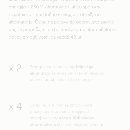
energijo v 230 V. Akumulator lahko spotoma
napolnimo z električno energijo z obrežja in
alternatorja. Če se na potovanje odpravljate zadnje
dni, se prepričajte, da bo imel akumulator načeloma
dovolj zmogljivosti, da vzdrži 48 ur.
x 2
Zmogljivost shranjevanja
litijevega
akumulatorja
mora biti dvakrat večja od
dnevne porabe električne energije.
x 4
Zaradi ±50 % manjše zmogljivosti
praznjenja, mora biti zmogljivost
shranjevanja
svinčeno-kislinskega
akumulatorja
štiri krat večja od dnevne