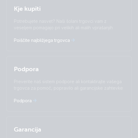
Selected
Stay up to date
Slovenščina
Kje kupiti
Change language
Potrebujete nasvet? Naši šolani trgovci vam z
Čeština
Dansk
veseljem pomagajo pri velikih ali malih vprašanjih
Deutsch
English
Poiščite najbližjega trgovca
Español
Français
Italiano
Magyar
I agree to receive the newsletter and accept the
Nederlands
Norsk
Privacy Policy.
Polskie
Português
Podpora
Română
Slovenščina
Subscribe
Suomalainen
Svenska
Preverite naš sistem podpore ali kontaktirajte vašega
Türkçe
Ελληνικά
trgovca za pomoč, popravilo ali garancijske zahtevke
Русский
Українська
Podpora
中國人
Garancija