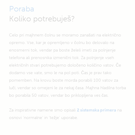
Poraba
Koliko potrebuješ?
Celo pri majhnem čolnu se moramo zanašati na električno
opremo. Vse, kar je opremljeno v čolnu bo delovalo na
enosmerni tok, vendar pa boste želeli imeti za polnjenje
telefona ali prenosnika izmenični tok. Za polnjenje vseh
električnih stvari potrebujemo določeno količino vatov. Če
dodamo vse vate, smo le na pol poti. Čas je prav tako
pomemben. Na krovu boste morda porabili 100 vatov za
luči, vendar so omejeni le za nekaj časa. Majhna hladilna torba
bo porabila 50 vatov, vendar bo priklopljena ves čas.
Za inspirativne namene smo opisali
2 sistemska primera
na
osnovi ‘normalne’ in ‘težje’ uporabe.