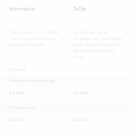
Normalno
Težje
Odprt motorni čoln, ribiški
Isti čoln, vendar se
čoln, čoln za deskanje na
uporablja bolj intenzivneje:
vodi ±19-26 čevljev.
daljša odsotnost od doma,
več udobja ali oseb na
krovu.
PORABA
Dnevna poraba energije
0,6 kWh
1,2 kWh
Konična moč
400 W
900 W