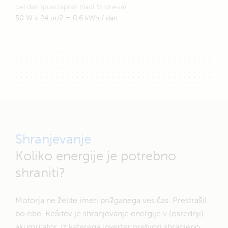
cel dan (pravzaprav hladi ½ dneva).
50 W x 24 ur/2 = 0,6 kWh / dan
Shranjevanje
Koliko energije je potrebno
shraniti?
Motorja ne želite imeti prižganega ves čas. Prestrašil
bo ribe. Rešitev je shranjevanje energije v (osrednji)
akumulator, iz katerega inverter pretvori shranjeno