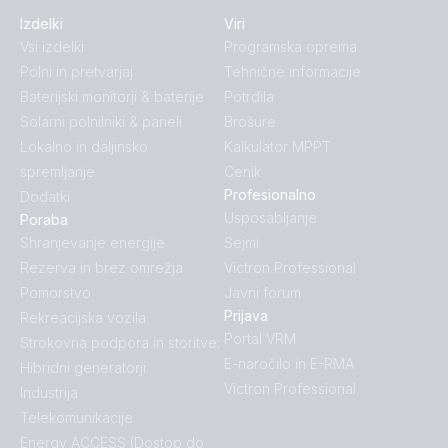
Izdelki
Viri
Vsi izdelki
Programska oprema
Polni in pretvarjaj
Tehnične informacije
Baterijski monitorji & baterije
Potrdila
Solarni polnilniki & paneli
Brošure
Lokalno in daljinsko
Kalkulator MPPT
spremljanje
Cenik
Profesionalno
Dodatki
Usposabljanje
Poraba
Shranjevanje energije
Sejmi
Rezerva in brez omrežja
Victron Professional
Pomorstvo
Javni forum
Prijava
Rekreacijska vozila
Portal VRM
Strokovna podpora in storitve:
E-naročilo in E-RMA
Hibridni generatorji
Victron Professional
Industrija
Telekomunikacije
Energy ACCESS (Dostop do