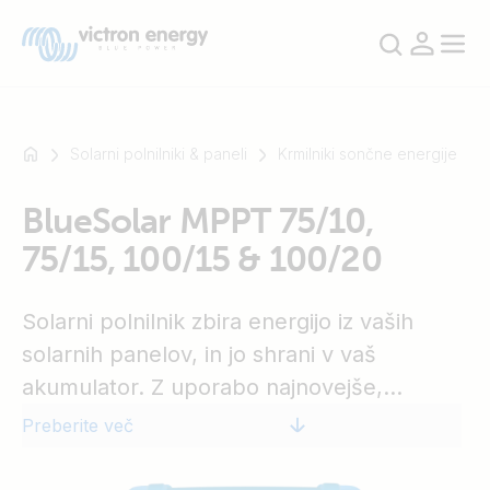
Solarni polnilniki & paneli
Krmilniki sončne energije
BlueSolar MPPT 75/10,
Na
75/15, 100/15 & 100/20
primer
SmartSolar
Multiplus-
Solarni polnilnik zbira energijo iz vaših
II
solarnih panelov, in jo shrani v vaš
Orion
akumulator. Z uporabo najnovejše,
XS
SmartShunt
najhitrejše tehnologije, BlueSolar povečuje
Preberite več
ta donos energije, jo inteligentno poganja,
tako da v najkrajšem možnem času