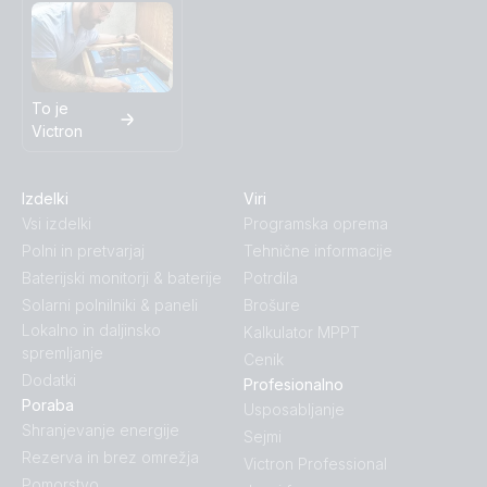
To je
Victron
Izdelki
Viri
Vsi izdelki
Programska oprema
Polni in pretvarjaj
Tehnične informacije
Baterijski monitorji & baterije
Potrdila
Solarni polnilniki & paneli
Brošure
Lokalno in daljinsko
Kalkulator MPPT
spremljanje
Cenik
Dodatki
Profesionalno
Poraba
Usposabljanje
Shranjevanje energije
Sejmi
Rezerva in brez omrežja
Victron Professional
Pomorstvo