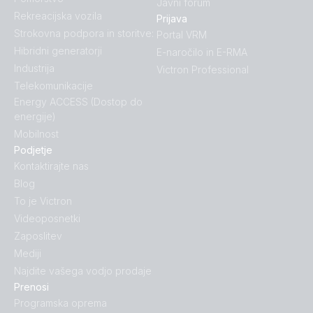
Javni forum
Rekreacijska vozila
Prijava
Strokovna podpora in storitve:
Portal VRM
Hibridni generatorji
E-naročilo in E-RMA
Industrija
Victron Professional
Telekomunikacije
Energy ACCESS (Dostop do
energije)
Mobilnost
Podjetje
Kontaktirajte nas
Blog
To je Victron
Videoposnetki
Zaposlitev
Mediji
Najdite vašega vodjo prodaje
Prenosi
Programska oprema