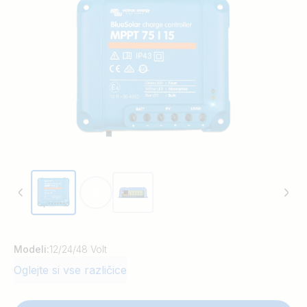
doseže polni naboj. BlueSolar vzdržuje
stanje akumulatorja in podaljšuje njegovo
življenjsko dobo.
Modeli:
12/24/48 Volt
Oglejte si vse različice