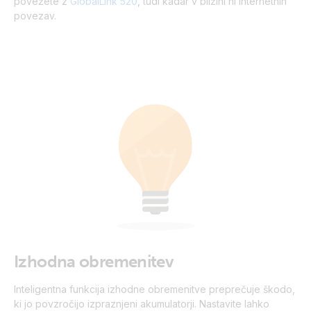
povežete z
GlobalLink 520
, tudi kadar v bližini ni internetnih
povezav.
Izhodna obremenitev
Inteligentna funkcija izhodne obremenitve preprečuje škodo,
ki jo povzročijo izpraznjeni akumulatorji. Nastavite lahko