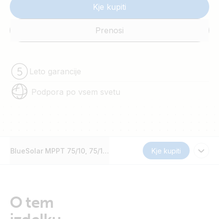
Kje kupiti
Prenosi
Leto garancije
Podpora po vsem svetu
BlueSolar MPPT 75/10, 75/15, 100/15 & 100/20
Kje kupiti
O tem