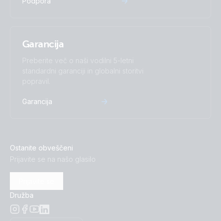
Podpora
BlueSolar MPPT 75-15.PT02
Garancija
BlueSolar MPPT 75-15.PT03
Preberite več o naši vodilni 5-letni
standardni garanciji in globalni storitvi
BlueSolar MPPT 75-15.PT04
popravil.
BlueSolar MPPT 75-15.PT05
Garancija
BlueSolar MPPT 75-15.PT06
Ostanite obveščeni
BlueSolar MPPT 75-15.PT07
Prijavite se na našo glasilo
Prijavite se
Družba