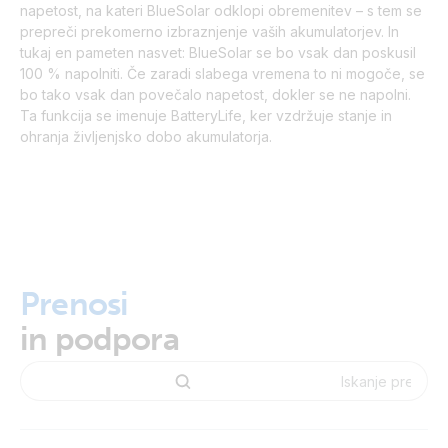
napetost, na kateri BlueSolar odklopi obremenitev – s tem se
prepreči prekomerno izbraznjenje vaših akumulatorjev. In
tukaj en pameten nasvet: BlueSolar se bo vsak dan poskusil
100 % napolniti. Če zaradi slabega vremena to ni mogoče, se
bo tako vsak dan povečalo napetost, dokler se ne napolni.
Ta funkcija se imenuje BatteryLife, ker vzdržuje stanje in
ohranja življenjsko dobo akumulatorja.
Prenosi
in podpora