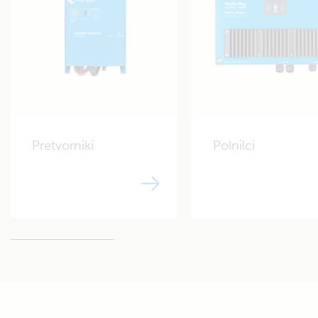
Nepametni alternator:
130 amperov*
* Oglejte si podatkovni list
proizvajalca
Polnjenje alternatorja svinčeno-kislinski:
Cyrix-ct 12/24-230
Pretvorniki
Polnilci
Polnjenje električne energije z obrežja:
Polnilnik Blue Smart IP22
Deluje z brezplačno aplikacijo
12/30 (3)
VictronConnect
SPREMLJANJE
Monitor akumulatorja:
Monitor akumulatorja
Deluje z brezplačno aplikacijo