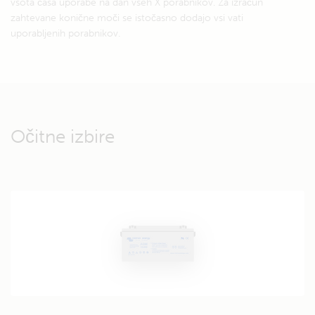
vsota časa uporabe na dan vseh X porabnikov. Za izračun
zahtevane konične moči se istočasno dodajo vsi vati
uporabljenih porabnikov.
Očitne izbire