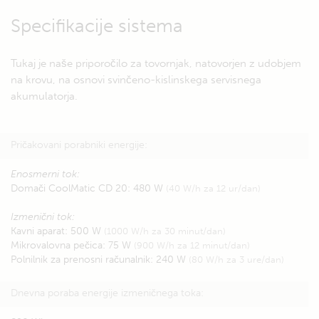
Specifikacije sistema
Tukaj je naše priporočilo za tovornjak, natovorjen z udobjem
na krovu, na osnovi svinčeno-kislinskega servisnega
akumulatorja.
Pričakovani porabniki energije:
Enosmerni tok:
Domači CoolMatic CD 20: 480 W
(40 W/h za 12 ur/dan)
Izmenični tok:
Kavni aparat: 500 W
(1000 W/h za 30 minut/dan)
Mikrovalovna pečica: 75 W
(900 W/h za 12 minut/dan)
Polnilnik za prenosni računalnik: 240 W
(80 W/h za 3 ure/dan)
Dnevna poraba energije izmeničnega toka: