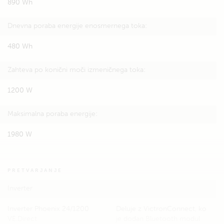
890 Wh
Dnevna poraba energije enosmernega toka:
480 Wh
Zahteva po konični moči izmeničnega toka:
1200 W
Maksimalna poraba energije:
1980 W
PRETVARJANJE
Inverter
Inverter Phoenix 24/1200
Deluje z VictronConnect, ko
VE.Direct
je dodan Bluetooth modul