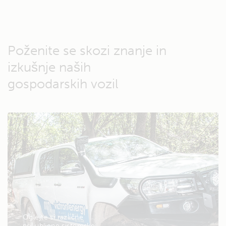
Poženite se skozi znanje in
izkušnje naših
gospodarskih vozil
Oglejte si različne
priljubljene sistemske