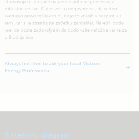
strokovnjake, da vaše natančne potrebe prenesejo v
robustne rešitve. Čutijo veliko odgovornost, da vedno
svetujejo pravo rešitev (tudi, če jo to včasih v nasprotju s
tem ,kar si je stranka na začetku zamislila). Naredili bodo
vse, da boste zadovoljni in da bodo vaše naložbe varne za
prihodnja leta.
Always feel free to ask your local Victron
Energy Professional
Sistemski diagram