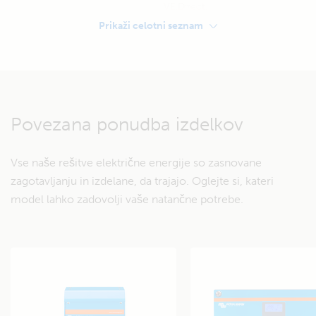
VE.Direct.
Prikaži celotni seznam
SHRANJEVANJE
Service battery:
2X 12 voltni globoko ciklični AGM 165 Ah
Povezana ponudba izdelkov
Zaščita akumulatorja Battery Protect:
Vse naše rešitve električne energije so zasnovane
Zaščita akumulatorja 100 A
Ščiti akumulatorje pred
zagotavljanju in izdelane, da trajajo. Oglejte si, kateri
prekomerno izpraznitvijo.
model lahko zadovolji vaše natančne potrebe.
Deluje z brezplačno aplikacijo
VictronConnect.
PROIZVODNJA
Polnjenje servisnega akumulatorja prek navadnega alternatorja
motorja (tukaj si oglejte razlago)