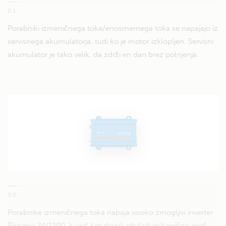
01
Porabniki izmeničnega toka/enosmernega toka se napajajo iz
servisnega akumulatorja, tudi ko je motor izklopljen. Servisni
akumulator je tako velik, da zdrži en dan brez polnjenja.
02
Porabnike izmeničnega toka napaja visoko zmogljivi inverter
Phoenix 24/1200, ki več kot dovolj obvladuje konično moč