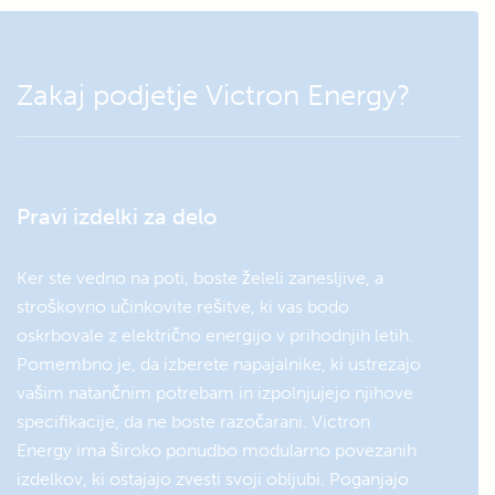
SmartShunt 500 A ali
VictronConnect
BMV 712
Zakaj podjetje Victron Energy?
RAZŠIRITVE
Dongle:
Pametni zaščitni ključ
Spremljajte in konfigurirajte
Bluetooth VE.Direct
inverter Phoenix VE.Direct s
Pravi izdelki za delo
tem zaščitnim ključem
Bluetooth.
Ker ste vedno na poti, boste želeli zanesljive, a
stroškovno učinkovite rešitve, ki vas bodo
oskrbovale z električno energijo v prihodnjih letih.
Pomembno je, da izberete napajalnike, ki ustrezajo
vašim natančnim potrebam in izpolnjujejo njihove
specifikacije, da ne boste razočarani. Victron
Energy ima široko ponudbo modularno povezanih
izdelkov, ki ostajajo zvesti svoji obljubi. Poganjajo