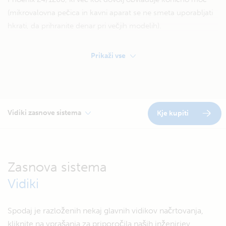
(mikrovalovna pečica in kavni aparat se ne smeta uporabljati
hkrati, da prihranite denar pri večjih modelih).
Prikaži vse
Vidiki zasnove sistema
Kje kupiti
Zasnova sistema
Vidiki
Spodaj je razloženih nekaj glavnih vidikov načrtovanja,
kliknite na vprašanja za priporočila naših inženirjev.