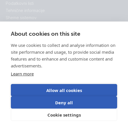
Podatkovni listi
Tehnične informacije
Sheme sistemov
Dimenzije ohišij
Brošure
About cookies on this site
Potrdila
We use cookies to collect and analyse information on
Odkrijte
site performance and usage, to provide social media
Odkrijte naš ekosistem
features and to enhance and customise content and
Začetek
advertisements.
Victron Energy
To je Victron
Learn more
50 let Victrona
Allow all cookies
Deny all
Cookie settings