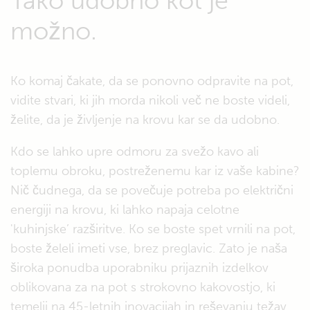
Tako udobno kot je
možno.
Ko komaj čakate, da se ponovno odpravite na pot,
vidite stvari, ki jih morda nikoli več ne boste videli,
želite, da je življenje na krovu kar se da udobno.
Kdo se lahko upre odmoru za svežo kavo ali
toplemu obroku, postreženemu kar iz vaše kabine?
Nič čudnega, da se povečuje potreba po električni
energiji na krovu, ki lahko napaja celotne
'kuhinjske’ razširitve. Ko se boste spet vrnili na pot,
boste želeli imeti vse, brez preglavic. Zato je naša
široka ponudba uporabniku prijaznih izdelkov
oblikovana za na pot s strokovno kakovostjo, ki
temelji na 45-letnih inovacijah in reševanju težav.